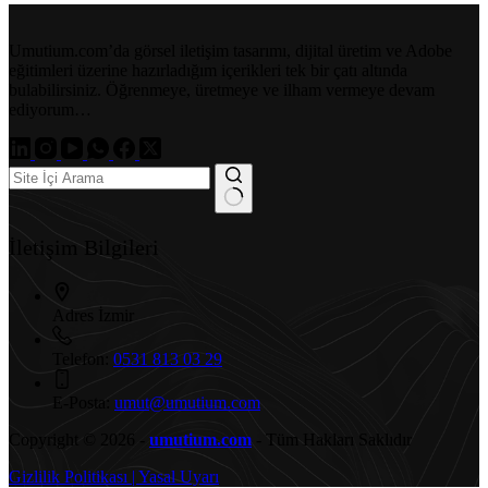
Umutium.com’da görsel iletişim tasarımı, dijital üretim ve Adobe
eğitimleri üzerine hazırladığım içerikleri tek bir çatı altında
bulabilirsiniz. Öğrenmeye, üretmeye ve ilham vermeye devam
ediyorum…
İletişim Bilgileri
Adres
İzmir
Telefon:
0531 813 03 29
E-Posta:
umut@umutium.com
Copyright © 2026 -
umutium.com
- Tüm Hakları Saklıdır
Gizlilik Politikası | Yasal Uyarı