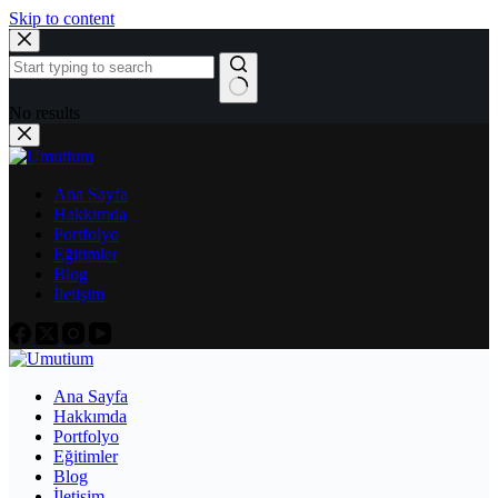
Skip to content
No results
Ana Sayfa
Hakkımda
Portfolyo
Eğitimler
Blog
İletişim
Ana Sayfa
Hakkımda
Portfolyo
Eğitimler
Blog
İletişim