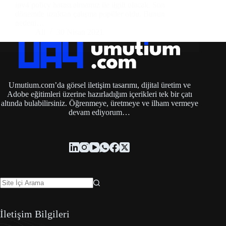
ipv4 policy hatası almamız ile ilgili olacak. Son
dönemde uzaktan çalışma popüler oldu. Bunun
nedeni…
Ali
30 Nisan 2021
Umutium.com’da görsel iletişim tasarımı, dijital üretim ve
Adobe eğitimleri üzerine hazırladığım içerikleri tek bir çatı
altında bulabilirsiniz. Öğrenmeye, üretmeye ve ilham vermeye
devam ediyorum…
İletişim Bilgileri