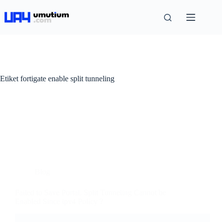
Etiket
fortigate enable split tunneling
Blog
Failed to Save Portal. Split Tunneling Cannot be
Enabled Since ipv4 Policy ?