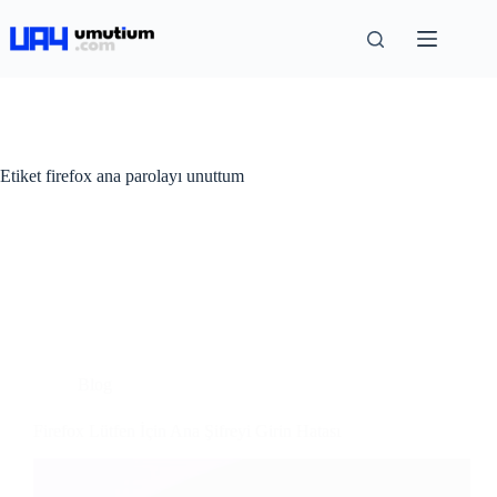
Etiket
firefox ana parolayı unuttum
Blog
Firefox Lütfen İçin Ana Şifreyi Girin Hatası