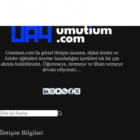
Türkçesi site simgesi olan favicon siteniz ziyaret
edildiği zaman adres satırında yani tarayıcı
sekmesinde sitenizin…
Umut
10 Temmuz 2020
Umutium.com’da görsel iletişim tasarımı, dijital üretim ve
Adobe eğitimleri üzerine hazırladığım içerikleri tek bir çatı
altında bulabilirsiniz. Öğrenmeye, üretmeye ve ilham vermeye
devam ediyorum…
İletişim Bilgileri