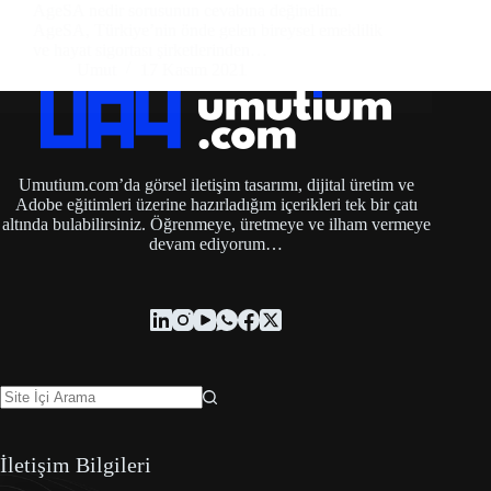
AgeSA nedir sorusunun cevabına değinelim.
AgeSA, Türkiye’nin önde gelen bireysel emeklilik
ve hayat sigortası şirketlerinden…
Umut
17 Kasım 2021
Umutium.com’da görsel iletişim tasarımı, dijital üretim ve
Adobe eğitimleri üzerine hazırladığım içerikleri tek bir çatı
altında bulabilirsiniz. Öğrenmeye, üretmeye ve ilham vermeye
devam ediyorum…
İletişim Bilgileri