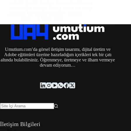
kartvizit, broşür, dergi ve benzeri basılı birçok
mecrada QR kodları, Türkçe adı ile söylemek
gerekirse kare kodları görmeye oldukça…
Umut
1 Mayıs 2023
Umutium.com’da görsel iletişim tasarımı, dijital üretim ve
Adobe eğitimleri üzerine hazırladığım içerikleri tek bir çatı
altında bulabilirsiniz. Öğrenmeye, üretmeye ve ilham vermeye
devam ediyorum…
İletişim Bilgileri