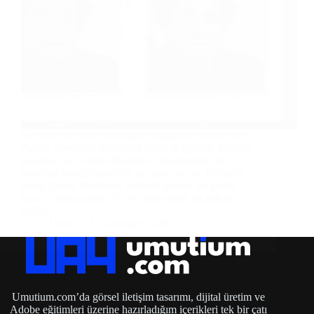
Herkese merhaba arkadaşlar. Bugünkü makalemizi
Adobe Illustrator kategorisi altına ekliyoruz. Makale
konumuz ise Adobe Illustrator programında bir
fotoğrafı vektöre çevirme ile ilgili olacak. Bilindiği
üzere Adobe Illustrator vektörel tabanlı bir grafik
tasarım programıdır. Bu ise tam olarak şu anlama
geliyor.…
Umut
17 Temmuz 2020
Umutium.com’da görsel iletişim tasarımı, dijital üretim ve
Adobe eğitimleri üzerine hazırladığım içerikleri tek bir çatı