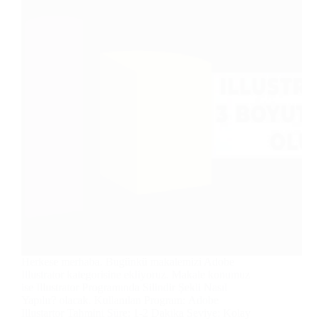
Herkese merhaba. Bugünkü makalemizi Adobe
Illustrator kategorisine ekliyoruz. Makale konumuz
ise Illustrator Programında Silindir Şekli Nasıl
Yapılır? olacak. Kullanılan Program: Adobe
Illustartor Tahmini Süre: 1-2 Dakika Seviye: Kolay