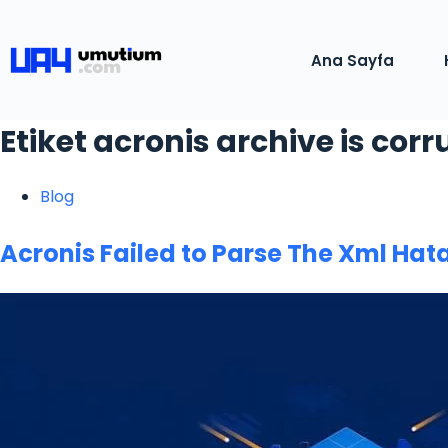
Ana Sayfa
Etiket
acronis archive is cor
Blog
Acronis Failed to Parse The Xml Hat