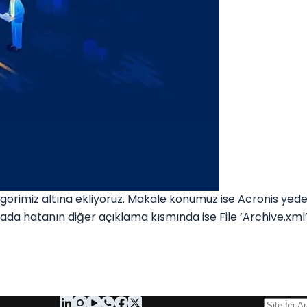
gorimiz altına ekliyoruz. Makale konumuz ise Acronis ye
u arada hatanın diğer açıklama kısmında ise File ‘Archive.xm