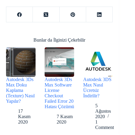
Bunlar da İlginizi Çekebilir
Autodesk 3Ds
Autodesk 3Ds
Autodesk 3DS
Max Doku
Max Software
Max Nasıl
Kaplama
License
Ücretsiz
(Texture) Nasıl
Checkout
İndirilir?
Yapılır?
Failed Error 20
5
Hatası Çözümü
17
Ağustos
Kasım
7 Kasım
2020
2020
2020
1
Comment