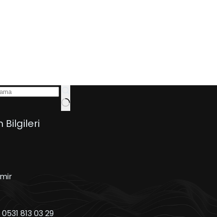
m Bilgileri
zmir
:
0531 813 03 29