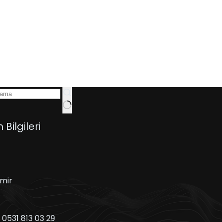
m Bilgileri
zmir
:
0531 813 03 29