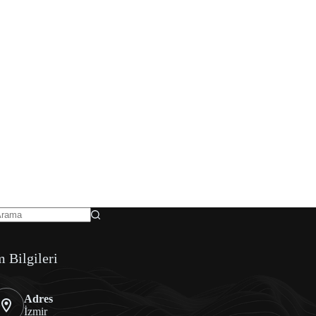
m Bilgileri
Adres
İzmir