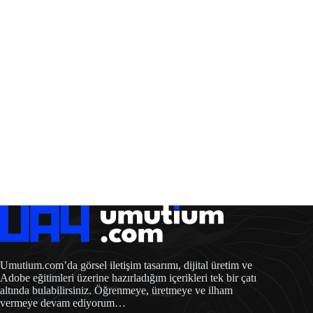
Umutium.com’da görsel iletişim tasarımı, dijital üretim ve
Adobe eğitimleri üzerine hazırladığım içerikleri tek bir çatı
altında bulabilirsiniz. Öğrenmeye, üretmeye ve ilham
vermeye devam ediyorum…