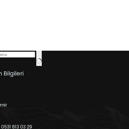
m Bilgileri
zmir
:
0531 813 03 29