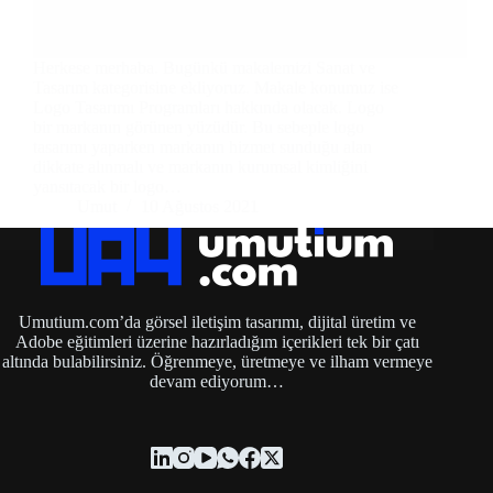
Herkese merhaba. Bugünkü makalemizi Sanat ve
Tasarım kategorisine ekliyoruz. Makale konumuz ise
Logo Tasarımı Programları hakkında olacak. Logo
bir markanın görünen yüzüdür. Bu sebeple logo
tasarımı yaparken markanın hizmet sunduğu alan
dikkate alınmalı ve markanın kurumsal kimliğini
yansıtacak bir logo…
Umut
10 Ağustos 2021
Umutium.com’da görsel iletişim tasarımı, dijital üretim ve
Adobe eğitimleri üzerine hazırladığım içerikleri tek bir çatı
altında bulabilirsiniz. Öğrenmeye, üretmeye ve ilham vermeye
devam ediyorum…