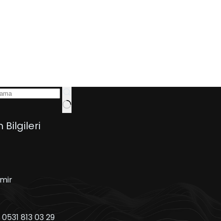
m Bilgileri
zmir
:
0531 813 03 29