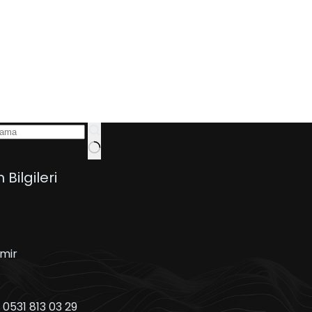
m Bilgileri
zmir
:
0531 813 03 29