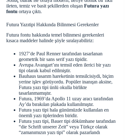
Sonuç olarak ise ortaya modern, ileriye dönük bir fikir
ileten, temiz ve basit şekillerden oluşan
Futura yazı
fontu
ortaya çıktı.
Futura Yazıtipi Hakkında Bilinmesi Gerekenler
Futura fontu hakkında temel bilinmesi gerekenleri
kısaca maddeler halinde şöyle sıralayabiliriz:
1927’de Paul Renner tarafından tasarlanan
geometrik bir sans serif yazı tipidir.
Avrupa Avangart’ını temsil eden ilerici bir yazı
tipi olarak kabul edilmiştir.
Bauhaus tasarım hareketinin temsilcisiydi, biçim
yerine işlev görüyordu.
Popüler inanışın aksine,
Futura yazı tipi ünlü okulla birlikte
tasarlanmamıştır.
Futura, 1969’da Apollo 11 uzay aracı tarafından
Ay’da bırakılan plakada kullanılmıştır.
Futura yazı tipi hala günümüzde kullanılan en
önemli yazı tiplerinden biridir.
Futura yazı tipi, Bauer tipi dökümhane tarafından
“die Schrift unserer Zeit” veya Türkçe olarak
“zamanımızın yazı tipi” olarak pazarlandı