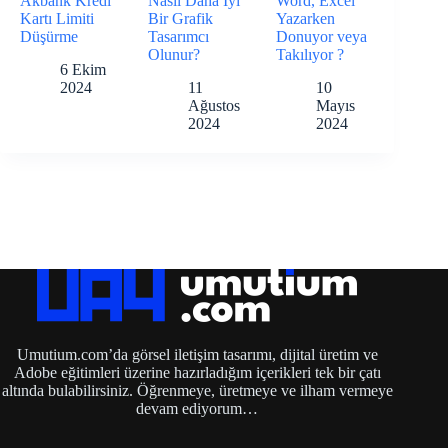
Akbank Kredi
Nasıl Daha İyi
Word, Excel
Kartı Limiti
Bir Grafik
Yazarken
Düşürme
Tasarımcı
Donuyor veya
Olunur?
Takılıyor ?
6 Ekim
2024
11
10
Ağustos
Mayıs
2024
2024
Umutium.com’da görsel iletişim tasarımı, dijital üretim ve
Adobe eğitimleri üzerine hazırladığım içerikleri tek bir çatı
altında bulabilirsiniz. Öğrenmeye, üretmeye ve ilham vermeye
devam ediyorum…