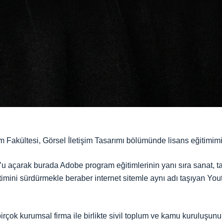
m Fakültesi, Görsel İletişim Tasarımı bölümünde lisans eğitim
u açarak burada Adobe program eğitimlerinin yanı sıra sanat, ta
imini sürdürmekle beraber internet sitemle aynı adı taşıyan You
çok kurumsal firma ile birlikte sivil toplum ve kamu kuruluşunun