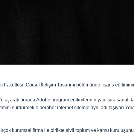
m Fakültesi, Görsel İletişim Tasarımı bölümünde lisans eğitim
u açarak burada Adobe program eğitimlerinin yanı sıra sanat, ta
imini sürdürmekle beraber internet sitemle aynı adı taşıyan You
çok kurumsal firma ile birlikte sivil toplum ve kamu kuruluşunun