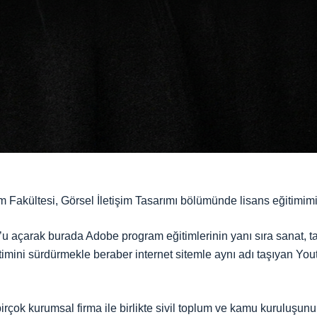
m Fakültesi, Görsel İletişim Tasarımı bölümünde lisans eğitim
u açarak burada Adobe program eğitimlerinin yanı sıra sanat, ta
imini sürdürmekle beraber internet sitemle aynı adı taşıyan You
çok kurumsal firma ile birlikte sivil toplum ve kamu kuruluşunun