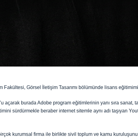
m Fakültesi, Görsel İletişim Tasarımı bölümünde lisans eğitim
u açarak burada Adobe program eğitimlerinin yanı sıra sanat, ta
imini sürdürmekle beraber internet sitemle aynı adı taşıyan You
çok kurumsal firma ile birlikte sivil toplum ve kamu kuruluşunun